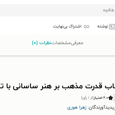
نوشته
اشتراک بی‌نهایت
معرفی
مشخصات
نظرات (۰)
 مذهب بر هنر ساسانی با تمرکز بر ظروف فلزی شکار
اب قدرت مذهب بر هنر ساسانی با تم
۲.۰ امتیاز
(از ۱ رأی)
پدیدآورندگان:
زهرا هوری