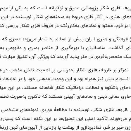
ظروف فلزی شکار
پژوهشی عمیق و نوآورانه است که به یکی از مهم‌ت
ه‌های هنری در آثار فلزی مربوط به صحنه‌های شکار. نویسنده در این
ر فرم، محتوا و نمادهای به‌کاررفته در ظروف فلزی شکار بررسی کند
خ فرهنگی و هنری ایران پیش از اسلام به شمار می‌رود؛ عصری که د
ی گذاشت. ساسانیان با بهره‌گیری از عناصر بصری و مفهومیِ به‌ا
سبک منحصربه‌فردی در هنر پدید آوردند که ویژگی آن، تلفیق مهارت 
 تمرکز بر ظروف فلزی شکار
به‌درستی بر اهمیت نقش مذهب در هنر 
نسجام دینی نیز همراه بود و این وحدت مذهبی خود را در نمادها، ف
های باشکوه و لحظات دراماتیک شکار شاهانه هستند، در این میان ج
حاوی معانی دینی و نمادهای آیینی هستند که تاکنون به‌صورت تخصص
ر ظروف فلزی شکار
، نویسنده با مطالعۀ موردی نمونه‌های مشخصی 
م می‌خورند. تأکید اصلی این تحلیل‌ها بر این نکته است که بسیاری 
 خیر بر شر، نمادپردازی از بهشت یا بازتابی از آیین‌های کهن زرت