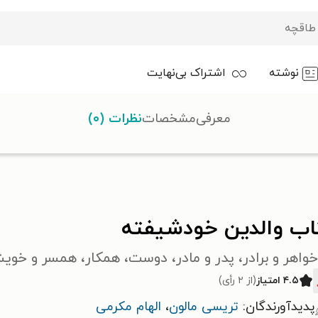
نوشته
اشتراک بی‌نهایت
معرفی
مشخصات
نظرات (۰)
ن خودشیفته
اب والدین خودشیفته
خواهر و برادر، پدر و مادر، دوست، همکار، همسر و خوی
۴.۵ امتیاز
(از ۲ رأی)
پدیدآورندگان:
تریسی مالون
،
الهام مکرمی