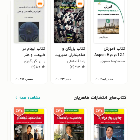
کتاب آموزش
کتاب بزرگان و
کتاب ایهام در
کتا
Aspen Hysys12.1
صاحبنظران مدیریت
طبیعت و هنر
خانم
محمدرضا صفوی
استراتژیک
رضا فضلعلی
ر. ل. گریگوری
مژگ
)
۲
(
۵٫۰
)
۴
(
۴٫۳
۳۰۸,۰۰۰
ت
۳۳,۰۰۰
ت
۴۵۰,۰۰۰
ت
کتاب‌های انتشارات طاهریان
مشاهده همه
٪۳۰
٪۳۰
٪۳۰