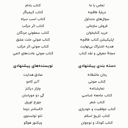
تماس با ما
کتاب بادام
دربارهٔ طاقچه
کتاب کیمیاگر
سوال‌های متداول
کتاب اسب سیاه
فروش سازمانی
کتاب اثر مرکب
خرید کتابخوان
کتاب سمفونی مردگان
اپلیکیشن کتاب طاقچه
کتاب صوتی ملت عشق
هدیه اشتراک بی‌نهایت
کتاب صوتی اثر مرکب
مجلهٔ معرفی و نقد کتاب
کتاب صوتی عادت‌های اتمی
دسته بندی پیشنهادی
نویسنده‌های پیشنهادی
رمان عاشقانه
صادق هدایت
کتاب‌ صوتی
آلبر کامو
نمایشنامه
چارلز دیکنز
کتاب جامعه شناسی
گی دو موپاسان
کتاب شعر
جورج اورول
کتاب موفقیت و خودیاری
الکساندر دوما
کتاب تاریخ اسلام
لئو تولستوی
کتاب کودک و نوجوان
ویکتور هوگو