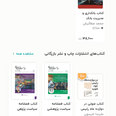
کتاب بانکداری و
مدیریت بانک
محمد صفاکیش
)
۳
(
۱٫۰
۱۴۵,۶۰۰
ت
کتاب‌های انتشارات چاپ و نشر بازرگانی
مشاهده همه
٪۱۰
کتاب صوتی در
کتاب فصلنامه
کتاب فصلنامه
کتا
دوازده ماه رئیس
سیاست پژوهشی
سیاست پژوهی
سیا
خود شوید
ملیندا امرسون
بازرگانی و توسعه ـ
بازرگانی و توسعه ـ
بازر