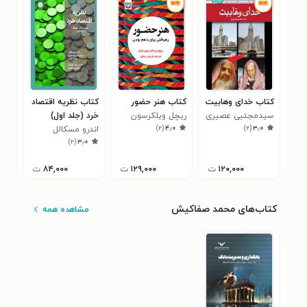
کتاب خدای وهابیت
کتاب هنر حضور
کتاب نظریه اقتصاد
کتا
سیدمجتبی عصیری
ریچل ویلکرسون
خرد (جلد اول)
چها
)
۲
(
۴٫۰
)
۲
(
۳٫۰
میلر
اندرو مسکالل
جام
افش
۰
)
۲
(
۳٫۰
سوا
۱۲۰,۰۰۰
ت
۱۲۹,۰۰۰
ت
۸۴,۰۰۰
ت
کتاب‌های محمد صفاکیش
مشاهده همه