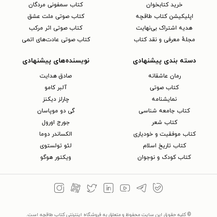
خرید کتابخوان
کتاب سمفونی مردگان
اپلیکیشن کتاب طاقچه
کتاب صوتی ملت عشق
هدیه اشتراک بی‌نهایت
کتاب صوتی اثر مرکب
مجلهٔ معرفی و نقد کتاب
کتاب صوتی عادت‌های اتمی
دسته بندی پیشنهادی
نویسنده‌های پیشنهادی
رمان عاشقانه
صادق هدایت
کتاب‌ صوتی
آلبر کامو
نمایشنامه
چارلز دیکنز
کتاب جامعه شناسی
گی دو موپاسان
کتاب شعر
جورج اورول
کتاب موفقیت و خودیاری
الکساندر دوما
کتاب تاریخ اسلام
لئو تولستوی
کتاب کودک و نوجوان
ویکتور هوگو
© کلیه حقوق این سایت محفوظ و متعلق به فروشگاه اینترنتی کتاب طاقچه است.