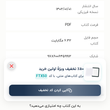
سال انتشار
۱۴۰۲/۰۱/۰۱
نسخه فیزیکی
فرمت کتاب
PDF
حجم فایل
۶.۳۲
مگابایت
کتاب
شابک
۹۷۸۶۰۰۶۴۵۹۹۱۲
٪۵۰ تخفیف ویژۀ اولین خرید
تعداد صفحه‌ها
۴۷۲
صفحه
برای کتاب‌های متنی، با کد
FTX50
قیمت کتاب
۱۰۰۰۰۰
تومان
کپی کردن کد تخفیف
نظر شما دربارهٔ این کتاب
به این کتاب چه امتیازی می‌دهید؟