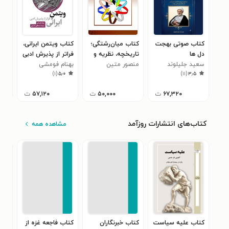
کتاب صوتی بهجت
کتاب میان‌رشتگی؛
کتاب ویتمن ایرانی،
کتا
دل‌ ها
تاریخچه، نظریه و
فراتر از پذیرش ادبی
تار
سعید جلیلوند
عمل
منصور متین
بهنام فومشی
سید
شاه
۰
)
۱
(
۵٫۰
)
۱۱
(
۳٫۵
تا د
قدم
۶۷,۳۲۰
ت
۵۰,۰۰۰
ت
۵۷,۱۲۰
ت
کتاب‌های انتشارات روزآمد
مشاهده همه
کتاب علیه سیاست
کتاب خبرنگاران
کتاب فاجعه غزه از
کتا