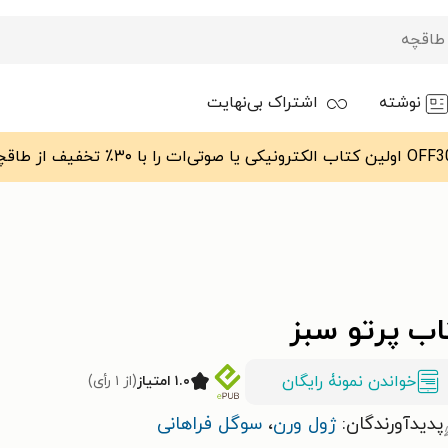
نوشته
اشتراک بی‌نهایت
اب پرتو سبز
خواندن نمونۀ رایگان
۱.۰ امتیاز
(از ۱ رأی)
پدیدآورندگان:
ژول ورن
،
سوگل فراهانی