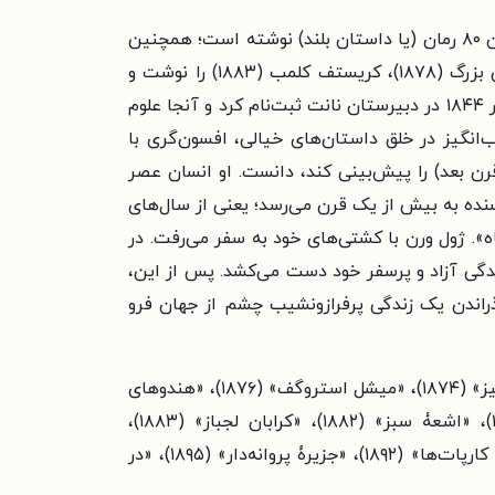
در سال ۱۸۲۸ در شهر نانت در فرانسه به دنیا آمد و در ۱۹۰۵ درگذشت. او یک رمان‌نویس مشهور است. ژول ورن ۸۰ رمان (یا داستان بلند) نوشته است؛ همچنین
تعداد بسیاری کتاب عامه‌فهم مانند جغرافیای مصور فرانسه و مستعمراتش (۱۸۶۸)، تاریخ سفرهای بزرگ و جهانگردان بزرگ (۱۸۷۸)، کریستف کلمب (۱۸۸۳) را نوشت و
حدود ۱۵ نمایش را به‌تنهایی یا با همکاری دیگران به روی صحنه برد. او نوشتن را با نگارش شعر و نمایشنامه آغاز کرد. در ۱۸۴۴ در دبیرستان نانت ثبت‌نام کرد و آنجا علوم
نگیز در خلق داستان‌های خیالی، افسون‌گری با
ن بعد) را پیش‌بینی کند، دانست. او انسان عصر
سنده به بیش از یک قرن می‌رسد؛ یعنی از سال‌های
 ماه». ژول ورن با کشتی‌های خود به سفر می‌رفت. در
 و از زندگی آزاد و پرسفر خود دست می‌کشد. پس از این،
۲۴ مارس ۱۹۰۵، در خانه‌اش در آمیئن، پس از گذراندن یک زندگی پرفرازونشیب چشم از جهان فرو
«فرزندان ناخدا گرانت» (۱۸۶۷)، «بیست‌هزار فرسنگ زیر دریا» (۱۸۶۹)، «دور دنیا در هشتاد روز» (۱۸۷۳)، «جزیرۀ اسرارآمیز» (۱۸۷۴)، «میشل استروگف» (۱۸۷۶)، «هندوهای
سیاه» (۱۸۷۷)، «ناخدای پانزده‌ساله» (۱۸۷۸)، «مصایب یک چینی در چین» (۱۸۷۹)، «پانصد میلیون بگوم» (۱۸۷۹)، «اشعۀ سبز» (۱۸۸۲)، «کرابان لجباز» (۱۸۸۳)،
«مجمع‌الجزایر در آتش» (۱۸۸۴)، «ماتیاس سندورف» (۱۸۸۵)، «روبور فاتح» (۱۸۸۶)، «دو سال تعطیلات» (۱۸۸۸)، «کاخ کارپات‌ها» (۱۸۹۲)، «جزیرۀ پروانه‌دار» (۱۸۹۵)، «در