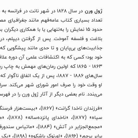
ژول ورن
بلاغت و فلسفه آموخت. پس از گرفتن دیپلم، در 
جذابیت‌های بی‌پایان و تا حدی مانند پیشگویی ک
خود بود؛ کسی که به اکتشافات علمی آن دوره علاقه
۱۸۶۳ - ۱۸۶۵ که اولین رمان‌های مهمش به
سال‌های ۱۸۸۶ - ۱۸۸۷، پس از یک 
می‌بندد. نام بعضی دیگر از آثار ژول ورن را در فهرس
برابر پرچم» (۱۸۹۶)، «اورنوک باشکوه» (۱۸۹۸)، «یک درام در لیونی» (۱۹۰۴) و «استاد جهان» (۱۹۰۴).