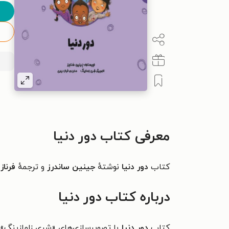
معرفی کتاب دور دنیا
کتاب
دور دنیا
نوشتهٔ
جینین ساندرز
و ترجمهٔ
فرناز
درباره کتاب دور دنیا
کتاب
دور دنیا
با تصویرسازی‌های «شری زامازینگ