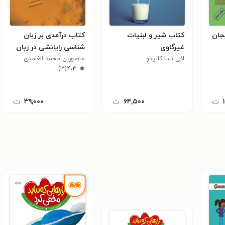
یجان
کتاب شیر و لبنیات
کتاب درآمدی بر زبان
غیرگاوی
شناسی رایانشی در زبان
افی تسا کالیدو
عربی
منصوربن محمد الغامدی
)
۳
(
۴٫۳
ت
۶۴,۵۰۰
ت
۳۹,۰۰۰
ت