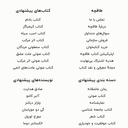
طاقچه
کتاب‌های پیشنهادی
تماس با ما
کتاب بادام
دربارهٔ طاقچه
کتاب کیمیاگر
سوال‌های متداول
کتاب اسب سیاه
فروش سازمانی
کتاب اثر مرکب
خرید کتابخوان
کتاب سمفونی مردگان
اپلیکیشن کتاب طاقچه
کتاب صوتی ملت عشق
هدیه اشتراک بی‌نهایت
کتاب صوتی اثر مرکب
مجلهٔ معرفی و نقد کتاب
کتاب صوتی عادت‌های اتمی
دسته بندی پیشنهادی
نویسنده‌های پیشنهادی
رمان عاشقانه
صادق هدایت
کتاب‌ صوتی
آلبر کامو
نمایشنامه
چارلز دیکنز
کتاب جامعه شناسی
گی دو موپاسان
کتاب شعر
جورج اورول
کتاب موفقیت و خودیاری
الکساندر دوما