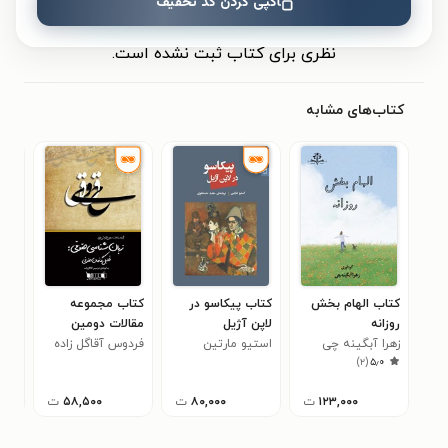
کپی کردن کد تخفیف
نظری برای کتاب ثبت نشده است.
کتاب‌های مشابه
کتاب الهام بخش
کتاب پیکاسو در
کتاب مجموعه
کتا
روزانه
لاپن آژیل
مقالات دومین
ذهن
زهرا آبگینه چی
استیو مارتین
همایش ملی
فردوس آقاگل‌ زاده
مبی
)
۲
(
۵٫۰
زبانشناسی حقوقی
۱۲۳,۰۰۰
ت
۸۰,۰۰۰
ت
۵۸,۵۰۰
ت