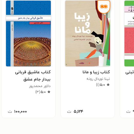
بتی
کتاب زیبا و مانا
کتاب عاشیق قربانی
نینا نوردال رونه
بیدار جام عشق
)
۱
(
۵٫۰
دلاور محمدپور
)
۳
(
۵٫۰
ت
۵,۱۲۴
ت
۱۰۰,۰۰۰
ت