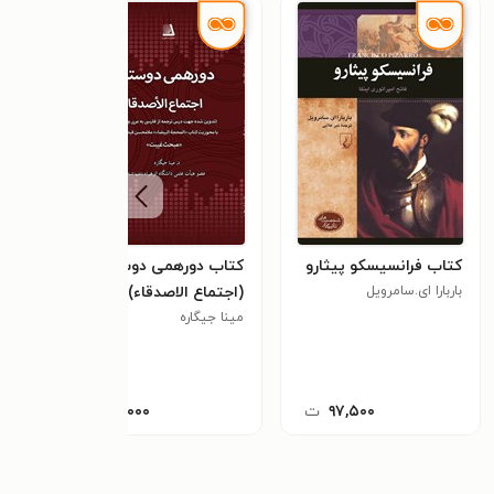
کتاب فرانسیسکو پیثارو
کتاب دورهمی دوستان
کتاب
باربارا ای.سامرویل
(اجتماع الاصدقاء)
کودک
مینا جیگاره
فرشت
۹۷,۵۰۰
ت
۱۴,۰۰۰
ت