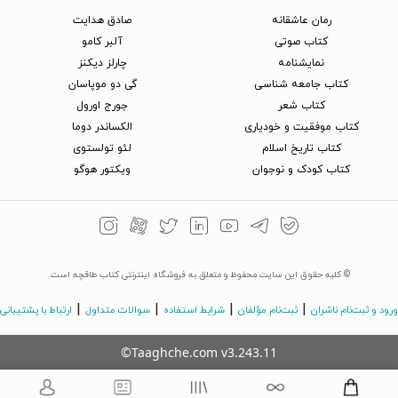
رمان عاشقانه
صادق هدایت
کتاب‌ صوتی
آلبر کامو
نمایشنامه
چارلز دیکنز
کتاب جامعه شناسی
گی دو موپاسان
کتاب شعر
جورج اورول
کتاب موفقیت و خودیاری
الکساندر دوما
کتاب تاریخ اسلام
لئو تولستوی
کتاب کودک و نوجوان
ویکتور هوگو
© کلیه حقوق این سایت محفوظ و متعلق به فروشگاه اینترنتی کتاب طاقچه است.
|
|
|
|
ورود و ثبت‌نام ناشران
ثبت‌نام مؤلفان
شرایط استفاده
سوالات متداول
ارتباط با پشتیبانی
©Taaghche.com
v
3.243.11