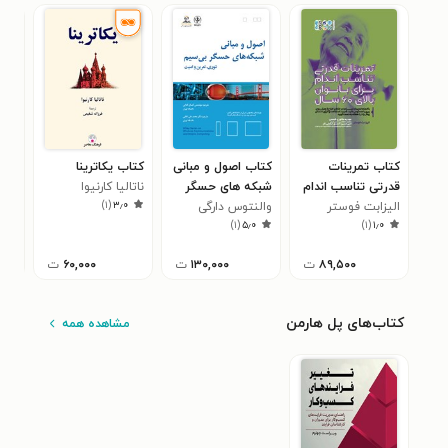
کتاب تمرینات
کتاب اصول و مبانی
کتاب یکاترینا
کتا
قدرتی تناسب اندام
شبکه های حسگر
ناتالیا کارنیوا
شیر
)
۱
(
۳٫۰
الیزابت فوستر
برای بانوان بالای ۶۰
بیسیم
والنتوس دارگی
سک
گرو
۰
)
۱
(
۵٫۰
)
۱
(
۱٫۰
سال
۸۹,۵۰۰
ت
۱۳۰,۰۰۰
ت
۶۰,۰۰۰
ت
کتاب‌های پل هارمن
مشاهده همه