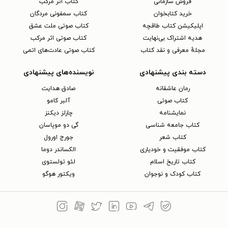
فروش سازمانی
کتاب اثر مرکب
خرید کتابخوان
کتاب سمفونی مردگان
اپلیکیشن کتاب طاقچه
کتاب صوتی ملت عشق
هدیه اشتراک بی‌نهایت
کتاب صوتی اثر مرکب
مجلهٔ معرفی و نقد کتاب
کتاب صوتی عادت‌های اتمی
دسته بندی پیشنهادی
نویسنده‌های پیشنهادی
رمان عاشقانه
صادق هدایت
کتاب‌ صوتی
آلبر کامو
نمایشنامه
چارلز دیکنز
کتاب جامعه شناسی
گی دو موپاسان
کتاب شعر
جورج اورول
کتاب موفقیت و خودیاری
الکساندر دوما
کتاب تاریخ اسلام
لئو تولستوی
کتاب کودک و نوجوان
ویکتور هوگو