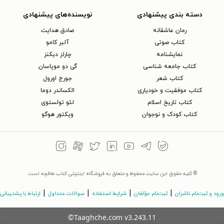
دسته بندی پیشنهادی
نویسنده‌های پیشنهادی
رمان عاشقانه
صادق هدایت
کتاب‌ صوتی
آلبر کامو
نمایشنامه
چارلز دیکنز
کتاب جامعه شناسی
گی دو موپاسان
کتاب شعر
جورج اورول
کتاب موفقیت و خودیاری
الکساندر دوما
کتاب تاریخ اسلام
لئو تولستوی
کتاب کودک و نوجوان
ویکتور هوگو
© کلیه حقوق این سایت محفوظ و متعلق به فروشگاه اینترنتی کتاب طاقچه است.
|
|
|
|
ورود و ثبت‌نام ناشران
ثبت‌نام مؤلفان
شرایط استفاده
سوالات متداول
ارتباط با پشتیبانی
©Taaghche.com
v
3.243.11