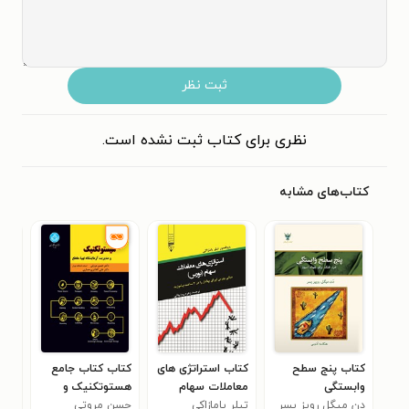
ثبت نظر
نظری برای کتاب ثبت نشده است.
کتاب‌های مشابه
کتاب پنج سطح
کتاب استراتژی های
کتاب کتاب جامع
کتا
وابستگی
معاملات سهام
هستوتکنیک و
و ث
دن میگل رویز پسر
(بورس)
تیلر یامازاکی
حسن مروتی
مدیریت آزمایشگاه
غلا
جمه