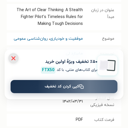
عنوان در زبان
The Art of Clear Thinking: A Stealth
مبدأ
Fighter Pilot's Timeless Rules for
Making Tough Decisions
موضوع
موفقیت و خودیاری
،
روان‌شناسی عمومی
نویسنده
هاسارد لی
٪۵۰ تخفیف ویژۀ اولین خرید
مترجم
مجتبی سادات سرکی
برای کتاب‌های متنی، با کد
FTX50
انتشارات
انتشارات بله
کپی کردن کد تخفیف
سال انتشار
۱۴۰۲/۰۳/۳۱
نسخه فیزیکی
فرمت کتاب
PDF