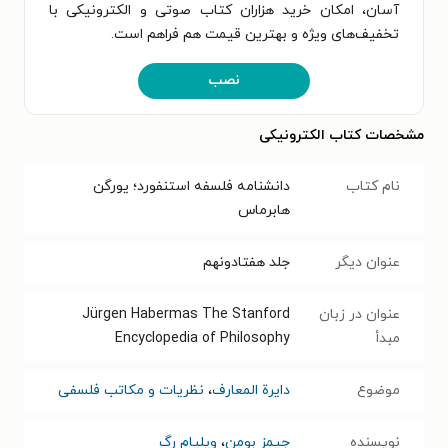
آسان، امکان خرید هزاران کتاب صوتی و الکترونیکی با
تخفیف‌های ویژه و بهترین قیمت هم فراهم است.
نصب
مشخصات کتاب الکترونیکی
نام کتاب
دانشنامه فلسفه استنفورد؛ یورگن
هابرماس
عنوان دیگر
جلد هفتاد‌ونهم
عنوان در زبان
Jürgen Habermas The Stanford
مبدأ
Encyclopedia of Philosophy
موضوع
دایرة المعارف
،
نظریات و مکاتب فلسفی
نویسنده
جیمز بومن
،
ویلیام رگ