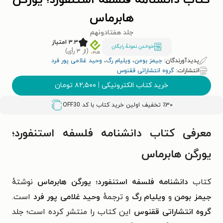
کتاب دانشنامه فلسفه استنفورد؛ یورگن
هابرماس
جلد هفتاد‌ونهم
۳.۳ امتیاز
خواندن نمونۀ رایگان
(از ۳ رأی)
پدیدآورندگان:
جیمز بومن
،
ویلیام رگ
،
وحید غلامی پور فرد
انتشارات:
گروه انتشاراتی ققنوس
خرید کتاب الکترونیکی
|
۸۲,۵۰۰
تومان
٪۳۰ تخفیف اولین خرید کتاب با کد
OFF30
معرفی کتاب دانشنامه فلسفه استنفورد؛
یورگن هابرماس
کتاب
دانشنامه فلسفه استنفورد؛ یورگن هابرماس
نوشتهٔ
جیمز بومن
و
ویلیام رگ
و ترجمهٔ
وحید غلامی پور فرد
است.
گروه انتشاراتی ققنوس
این کتاب را منتشر کرده است؛ جلد