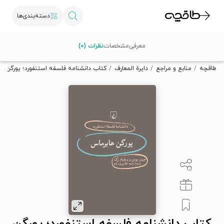
دسته‌بندی‌ها
با کد تخفیف OFF30 اولین کتاب الکترونیکی یا صوتی‌ات را با ۳۰٪
معرفی
مشخصات
نظرات (۰)
تخفیف از طاقچه دریافت کن.
طاقچه
منابع و مراجع
دایرة المعارف
کتاب دانشنامه فلسفه استنفورد؛ یورگن ه