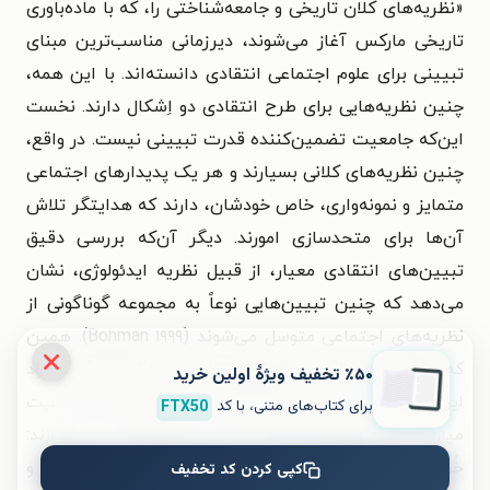
«نظریه‌های کلان تاریخی و جامعه‌شناختی را، که با ماده‌باوری
تاریخی مارکس آغاز می‌شوند، دیرزمانی مناسب‌ترین مبنای
تبیینی برای علوم اجتماعی انتقادی دانسته‌اند. با این همه،
چنین نظریه‌هایی برای طرح انتقادی دو اِشکال دارند. نخست
این‌که جامعیت تضمین‌کننده قدرت تبیینی نیست. در واقع،
چنین نظریه‌های کلانی بسیارند و هر یک پدیدارهای اجتماعی
متمایز و نمونه‌واری، خاص خودشان، دارند که هدایتگر تلاش
آن‌ها برای متحدسازی امورند. دیگر آن‌که بررسی دقیق
تبیین‌های انتقادی معیار، از قبیل نظریه ایدئولوژی، نشان
می‌دهد که چنین تبیین‌هایی نوعاً به مجموعه گوناگونی از
نظریه‌های اجتماعی متوسل می‌شوند (Bohman ۱۹۹۹). همین
که هابرماس عملاً تبیین‌های انتقادی را به‌کار می‌گیرد مؤد
٪۵۰ تخفیف ویژۀ اولین خرید
این نکته است. نقد او بر جوامع مدرن پیرامون تبیین نسبت
برای کتاب‌های متنی، با کد
FTX50
میان دو اصطلاح نظری بسیار متفاوت دور می‌زند:
خُردنظریه‌ای درباره عقلانیت، مبتنی بر هماهنگی ارتباطی، و
کپی کردن کد تخفیف