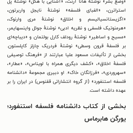
«وضع بشر» نوشتهٔ هانا آرنت، «آشنایی با هگل» نوشتهٔ پل
استراترن، «الفبای فلسفه» نوشتهٔ نایجل واربرتون،
«اگزیستانسیالیسم و اخلاق» نوشتهٔ مری وارنوک،
«هرمنوتیک فلسفی و نظریه ادبی» نوشتهٔ جوئل واینسهایمر،
«مسیح و اساطیر» نوشتهٔ رودلف کارل بولتمان و «دیباچه‌ای
بر فلسفهٔ قرون وسطی» نوشتهٔ فردریک چارلز کاپلستون.
بخشی از تألیفات مسعود علیا عبارتند از «فرهنگ توصیفی
فلسفهٔ اخلاق»، «کشف دیگری همراه با لویناس»، «عطار»،
«سهروردی»، «فرزانگان خاک». او دبیری مجموعهٔ «دانشنامه
فلسفه استنفورد» (از گروه انتشاراتی ققنوس) در ایران را بر
عهده داشته است.
بخشی از کتاب دانشنامه فلسفه استنفورد؛
یورگن هابرماس