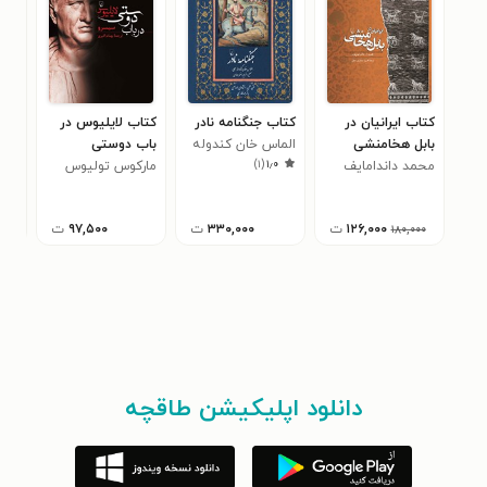
کتاب ایرانیان در
کتاب جنگنامه نادر
کتاب لایلیوس در
کتا
بابل هخامنشی
الماس خان کندوله
باب دوستی
باس
)
۱
(
۱٫۰
محمد داندامایف
ای
مارکوس تولیوس
آلی
سیسرو
۱۲۶,۰۰۰
ت
۳۳۰,۰۰۰
ت
۹۷,۵۰۰
ت
۱۸۰,۰۰۰
دانلود اپلیکیشن طاقچه