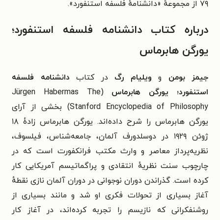
۷۹ از مجموعهٔ «دانشنامهٔ فلسفه استنفورد».
درباره کتاب دانشنامه فلسفه استنفورد؛
یورگن هابرماس
جیمز بومن
و
ویلیام رگ
در کتاب
دانشنامه فلسفه
استنفورد؛ یورگن هابرماس
(Jürgen Habermas The
Stanford Encyclopedia of Philosophy) بخشی از آرای
یورگن هابرماس را شرح داده‌اند.
یورگن هابرماس زادهٔ ۱۸
ژوئن ۱۹۲۹ در دوسلدورف آلمان، جامعه‌شناس، فیلسوف،
نظریه‌پرداز معاصر و وارث مکتب فرانکفورت است که در
چارچوب سنت نظریهٔ انتقادی و پراگماتیسم آمریکایی کار
کرده است. گذراندن دوران نوجوانی در دوران آلمان نازی نقطهٔ
آغاز بسیاری از تحولات فکری‌ او شد و مانند بسیاری از
روشنفکرانی که نازیسم را تجربه کرده‌اند، در آغاز کار