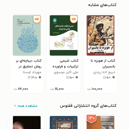
کتاب‌های مشابه
کتاب از هویزه تا
کتاب شیمی
کتاب دیباچه‌ای بر
بانسیران
ترکیبات و فراورده
روش تحقیق در
ذبیح اله زرندی
های غذایی
علی اکبر موسوی
مهرداد اوستا
منطق کلمات
)
۴
(
۴٫۸
)
۱
(
۵٫۰
)
۱
(
۵٫۰
موحدی
فراسودمند
۱۰۰,۰۰۰
ت
۱۱۱,۰۰۰
ت
۱۱۲,۰۰۰
ت
کتاب‌های گروه انتشاراتی ققنوس
مشاهده همه
٪۳۰