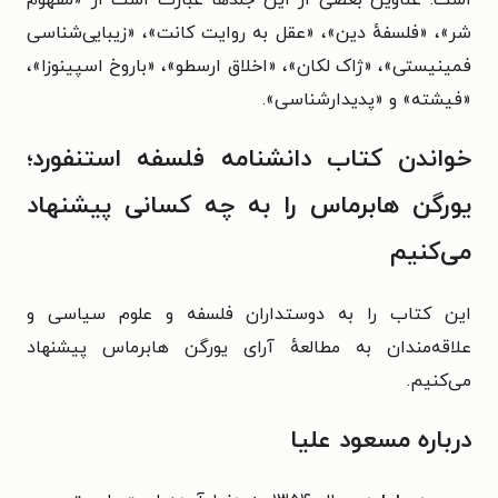
است. عناوین بعضی از این جلدها عبارت است از «مفهوم
شر»، «فلسفهٔ دین»، «عقل به روایت کانت»، «زیبایی‌شناسی
فمینیستی»، «ژاک لکان»، «اخلاق ارسطو»، «باروخ اسپینوزا»،
«فیشته» و «پدیدارشناسی».
خواندن کتاب دانشنامه فلسفه استنفورد؛
یورگن هابرماس را به چه کسانی پیشنهاد
می‌کنیم
این کتاب را به دوستداران فلسفه و علوم سیاسی و
علاقه‌مندان به مطالعهٔ آرای یورگن هابرماس پیشنهاد
می‌کنیم.
درباره مسعود علیا