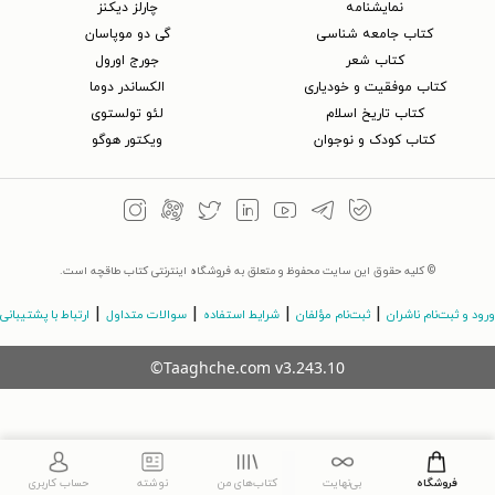
نمایشنامه
چارلز دیکنز
کتاب جامعه شناسی
گی دو موپاسان
کتاب شعر
جورج اورول
کتاب موفقیت و خودیاری
الکساندر دوما
کتاب تاریخ اسلام
لئو تولستوی
کتاب کودک و نوجوان
ویکتور هوگو
© کلیه حقوق این سایت محفوظ و متعلق به فروشگاه اینترنتی کتاب طاقچه است.
|
|
|
|
ورود و ثبت‌نام ناشران
ثبت‌نام مؤلفان
شرایط استفاده
سوالات متداول
ارتباط با پشتیبانی
©Taaghche.com
v
3.243.10
فروشگاه
بی‌نهایت
کتاب‌های من
نوشته
حساب کاربری