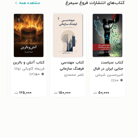
کتاب‌های انتشارات فروغ سیمرغ
مشاهده همه
کتاب سیاست
کتاب مهندسی
کتاب آتش و بالرین
کتا
جنایی ایران در قبال
فرهنگ سازمانی
فریماه کاویانی توانا
فره
)
۱۳
(
۵٫۰
جرایم اقتصادی
امیرحسین شیخی
ناصر محمدی
آین
سار
)
۱
(
۱٫۰
(فساد مالی،
پولشویی و ...)
۵۰,۰۰۰
ت
۱۵۰,۰۰۰
ت
۱۲۵,۰۰۰
ت