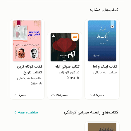
کتاب‌های مشابه
کتاب اینک و اما
کتاب صوتی آرام
کتاب کوتاه ترین
کتا
حیات اله پایانی
شرگان انورزاده
انقلاب تاریخ
بنی
)
۷
(
۳٫۱
غلامرضا شیخعلی
لوی
فره
)
۱
(
۱٫۰
۵۵,۰۰۰
ت
۱۵۸,۰۰۰
ت
۶,۰۰۰
ت
کتاب‌های راضیه مهرابی کوشکی
مشاهده همه