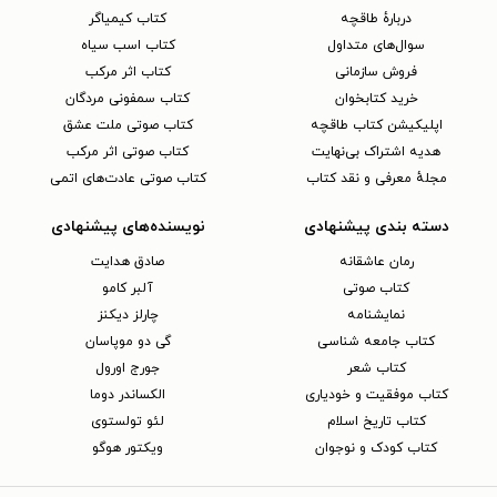
دربارهٔ طاقچه
کتاب کیمیاگر
سوال‌های متداول
کتاب اسب سیاه
فروش سازمانی
کتاب اثر مرکب
خرید کتابخوان
کتاب سمفونی مردگان
اپلیکیشن کتاب طاقچه
کتاب صوتی ملت عشق
هدیه اشتراک بی‌نهایت
کتاب صوتی اثر مرکب
مجلهٔ معرفی و نقد کتاب
کتاب صوتی عادت‌های اتمی
دسته بندی پیشنهادی
نویسنده‌های پیشنهادی
رمان عاشقانه
صادق هدایت
کتاب‌ صوتی
آلبر کامو
نمایشنامه
چارلز دیکنز
کتاب جامعه شناسی
گی دو موپاسان
کتاب شعر
جورج اورول
کتاب موفقیت و خودیاری
الکساندر دوما
کتاب تاریخ اسلام
لئو تولستوی
کتاب کودک و نوجوان
ویکتور هوگو