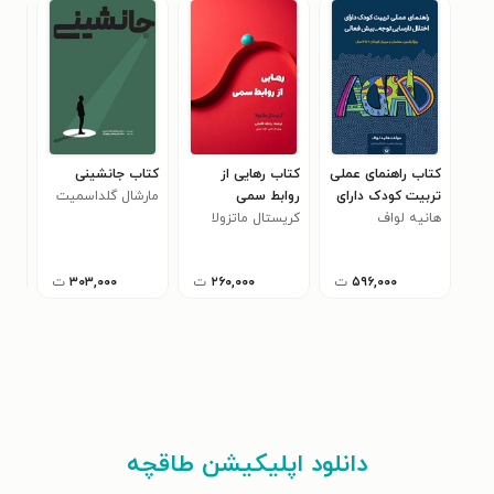
کتاب راهنمای عملی
کتاب رهایی از
کتاب جانشینی
کتا
تربیت کودک دارای
روابط سمی
مارشال گلداسمیت
آور
هانیه لواف
اختلال نارسایی
کریستال ماتزولا
شری
توجه - بیش فعالی
۵۹۶,۰۰۰
ت
۲۶۰,۰۰۰
ت
۳۰۳,۰۰۰
ت
دانلود اپلیکیشن طاقچه