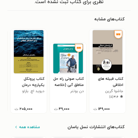
نظری برای کتاب ثبت نشده است.
کتاب‌های مشابه
کتاب قبیله های
کتاب صوتی راه حل
کتاب پروتکل
کتا
اخلاقی
مناطق آبی (خلاصه
یکپارچه درمان
درس
جاشوا گرین
کتاب)
دن بوتنر
دیوید اچ. بارلو
فراتشخیصی برای
امیر
)
۵
(
۳٫۶
اختلال های هیجانی
۱۴۹,۰۰۰
ت
۴۹,۰۰۰
ت
۲۰۵,۰۰۰
ت
کتاب‌های انتشارات نسل یاسان
مشاهده همه