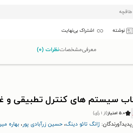
نوشته
اشتراک بی‌نهایت
معرفی
مشخصات
نظرات (۰)
ی کنترل تطبیقی و غیرخطی
اب سیستم های کنترل تطبیقی و غ
۵.۰ امتیاز
(از ۱ رأی)
پدیدآورندگان:
ژانگ تائو دینگ
،
حسین زرآبادی پور
،
بهاره میر