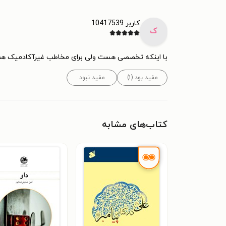
کاربر 10417539
ک
با اینکه تخصصی هست ولی برای مخاطب غیرآکادمیک 
مفید بود (۱)
مفید نبود
کتاب‌های مشابه