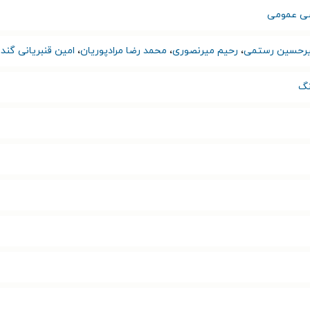
سی عمومی
یرحسین رستمی
،
رحیم میرنصوری
،
محمد رضا مرادپوریان
،
امین قنبریانی‌‌‌‌‌ گن
نگ