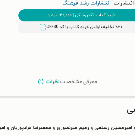
انتشارات:
انتشارات رشد فرهنگ
خرید کتاب الکترونیکی
|
۱۴۰,۰۰۰
تومان
٪۳۰ تخفیف اولین خرید کتاب با کد
OFF30
معرفی
مشخصات
نظرات (۱)
شی
امیرحسین رستمی
و
رحیم میرنصوری
و
محمدرضا مرادپوریان
و
امی