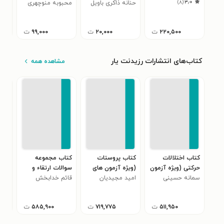
۰
)
۸
(
۳٫۰
اسرارآمیز
حنانه ذاکری باویل
محبوبه منوچهری
۲۲۰,۵۰۰
ت
۲۰,۰۰۰
ت
۹۹,۰۰۰
ت
کتاب‌های انتشارات رزیدنت یار
مشاهده همه
کتاب اختلالات
کتاب پروستات
کتاب مجموعه
کتا
حرکتی (ویژه آزمون
(ویژه آزمون های
سوالات ارتقاء و
سوا
های 1405)
سمانه حسینی
1405)
امید مجیدیان
قائم خدابخش
بورد تخصصی گوش،
یاس
تخص
سلکی سری
حلق و بینی 1404
404
۵۱۱,۹۵۰
ت
۷۱۹,۷۷۵
ت
۵۸۵,۹۰۰
ت