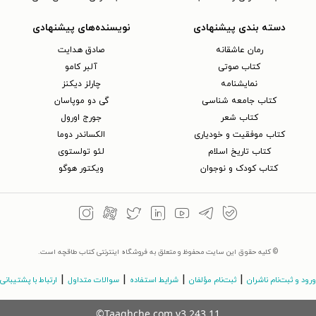
دسته بندی پیشنهادی
نویسنده‌های پیشنهادی
رمان عاشقانه
صادق هدایت
کتاب‌ صوتی
آلبر کامو
نمایشنامه
چارلز دیکنز
کتاب جامعه شناسی
گی دو موپاسان
کتاب شعر
جورج اورول
کتاب موفقیت و خودیاری
الکساندر دوما
کتاب تاریخ اسلام
لئو تولستوی
کتاب کودک و نوجوان
ویکتور هوگو
© کلیه حقوق این سایت محفوظ و متعلق به فروشگاه اینترنتی کتاب طاقچه است.
|
|
|
|
ورود و ثبت‌نام ناشران
ثبت‌نام مؤلفان
شرایط استفاده
سوالات متداول
ارتباط با پشتیبانی
©Taaghche.com
v
3.243.11