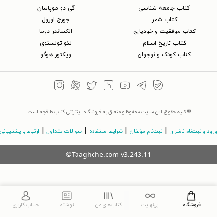
کتاب جامعه شناسی
گی دو موپاسان
کتاب شعر
جورج اورول
کتاب موفقیت و خودیاری
الکساندر دوما
کتاب تاریخ اسلام
لئو تولستوی
کتاب کودک و نوجوان
ویکتور هوگو
© کلیه حقوق این سایت محفوظ و متعلق به فروشگاه اینترنتی کتاب طاقچه است.
|
|
|
|
ورود و ثبت‌نام ناشران
ثبت‌نام مؤلفان
شرایط استفاده
سوالات متداول
ارتباط با پشتیبانی
©Taaghche.com
v
3.243.11
فروشگاه
بی‌نهایت
کتاب‌های من
نوشته
حساب کاربری