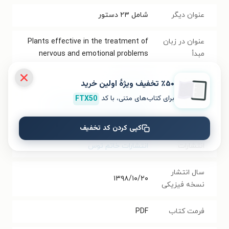
عنوان دیگر
شامل ۲۳ دستور
عنوان در زبان
Plants effective in the treatment of
مبدأ
nervous and emotional problems
موضوع
طب سنتی
٪۵۰ تخفیف ویژۀ اولین خرید
برای کتاب‌های متنی، با کد
FTX50
نویسنده
سیدحامد گوداسیایی
،
سیدحمید
گوداسیایی
کپی کردن کد تخفیف
انتشارات
انتشارات خاتم توس
سال انتشار
۱۳۹۸/۱۰/۲۰
نسخه فیزیکی
فرمت کتاب
PDF