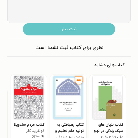
ثبت نظر
نظری برای کتاب ثبت نشده است.
کتاب‌های مشابه
کتاب بنیان های
کتاب رهیافتی به
کتاب مردم سلدویلا
کتا
سبک زندگی در نهج
تولید علم تعلیم و
گوتفرید کلر
بچه
)
۱
(
۲٫۰
البلاغه
علی فلاح رفیع
تربیت اسلامی در
رحمت اله مرزوقی
عزیز ن