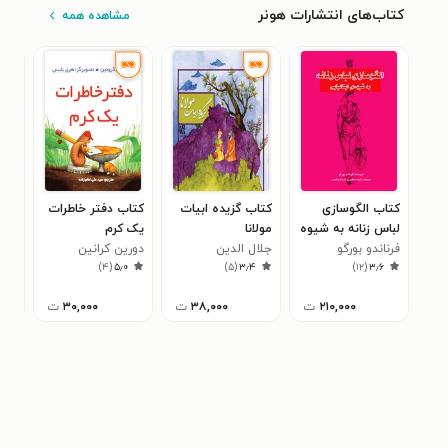
کتاب‌های انتشارات هونر
مشاهده همه
کتاب الگوسازی
کتاب گزیده ابیات
کتاب دفتر خاطرات
کتا
لباس زنانه به شیوه
مولانا
یک کرم
قرون ۱۳ و 
ایتالیایی
فرناندو بورگو
جلال الدین
دورین کرانین
سار
۰
)
۴
(
۵٫۰
)
۵
(
۳٫۴
)
۱۲
(
۳٫۶
محمدبن محمد
مولوی
۲۱۰,۰۰۰
ت
۳۸,۰۰۰
ت
۳۰,۰۰۰
ت