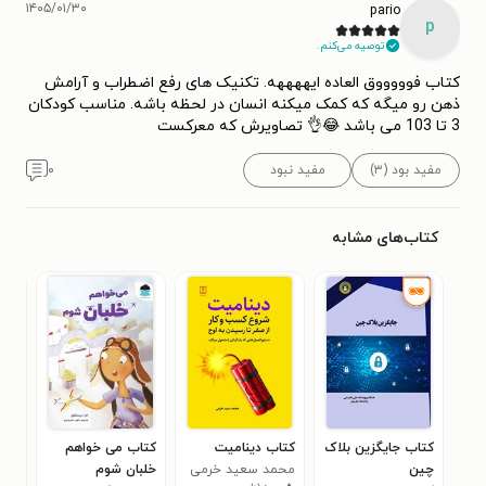
۱۴۰۵/۰۱/۳۰
pario
p
توصیه می‌کنم.
کتاب فوووووق العاده ایههههه. تکنیک های رفع اضطراب و آرامش
ذهن رو میگه که کمک میکنه انسان در لحظه باشه. مناسب کودکان
3 تا 103 می باشد 😂👌 تصاویرش که معرکست
مفید بود (۳)
مفید نبود
۰
کتاب‌های مشابه
کتاب جایگزین بلاک
کتاب دینامیت
کتاب می خواهم
کتا
چین
محمد سعید خرمی
خلبان شوم
دیو