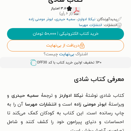
کتاب شادی
۳.۸ امتیاز
(از ۶ رأی)
پدیدآورندگان:
نیکلا ادواردز
،
سمیه حیدری
،
ابوذر مومنی زاده
انتشارات:
انتشارات مهرسا
خرید کتاب الکترونیکی
|
۵۰,۰۰۰
تومان
دریافت از بی‌نهایت
اشتراک
بی‌نهایت
چیست؟
٪۳۰ تخفیف اولین خرید کتاب با کد
OFF30
معرفی کتاب شادی
کتاب شادی نوشتۀ
نیکلا ادواردز
و ترجمۀ
سمیه حیدری
و
ویراستۀ
ابوذر مومنی زاده
است و
انتشارات مهرسا
آن را به
چاپ رسانده است. این کتاب به کودکان کمک می‌کند تا
احساسات و دنیای پیرامون خود را کشف کنند و شامل
تصاویری آرامش‌بخش است.