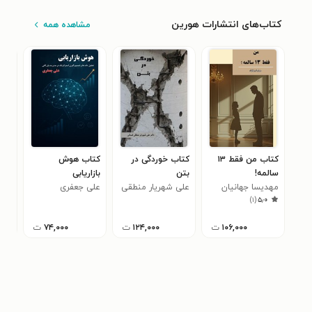
کتاب‌های انتشارات هورین
مشاهده همه
کتاب من فقط ۱۳
کتاب خوردگی در
کتاب هوش
کتا
سالمه!
بتن
بازاریابی
راه
مهدیسا جهانیان
علی شهریار منطقی
علی جعفری
برای
اری
)
۱
(
۵٫۰
فسائی
۱۰۶,۰۰۰
ت
۱۲۴,۰۰۰
ت
۷۴,۰۰۰
ت