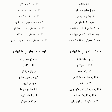
دربارهٔ طاقچه
کتاب کیمیاگر
سوال‌های متداول
کتاب اسب سیاه
فروش سازمانی
کتاب اثر مرکب
خرید کتابخوان
کتاب سمفونی مردگان
اپلیکیشن کتاب طاقچه
کتاب صوتی ملت عشق
هدیه اشتراک بی‌نهایت
کتاب صوتی اثر مرکب
مجلهٔ معرفی و نقد کتاب
کتاب صوتی عادت‌های اتمی
دسته بندی پیشنهادی
نویسنده‌های پیشنهادی
رمان عاشقانه
صادق هدایت
کتاب‌ صوتی
آلبر کامو
نمایشنامه
چارلز دیکنز
کتاب جامعه شناسی
گی دو موپاسان
کتاب شعر
جورج اورول
کتاب موفقیت و خودیاری
الکساندر دوما
کتاب تاریخ اسلام
لئو تولستوی
کتاب کودک و نوجوان
ویکتور هوگو