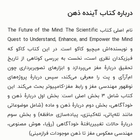
درباره کتاب آینده ذهن
نام اصلی کتاب The Future of the Mind: The Scientific
Quest to Understand, Enhance, and Empower the Mind
و نویسنده‌اش میچیو کاکو است.
در این کتاب کاکو که
فیزیکدان نظری است، نخست به بررسی کوتاهی از تاریخ
تحقیق دربارهٔ مغز می‌پردازد و ابزارهای تصویربرداری چون
ام‌آر‌آی و پت را معرفی می‌کند، سپس دربارهٔ پروژه‌های
نوظهور مهندسی مغز و رابط مغز-کامپیوتر بحث می‌کند. این
کتاب شامل ۳ بخش اصلی است: بخش اول دربارۀ ذهن و
خودآگاهی، بخش دوم دربارۀ ذهن و ماده (شامل موضوعاتی
مانند تله‌پاتی، تله‌کینزی، پیاده‌سازی حافظه) و بخش سوم
دربارۀ حالات تغییریافتهٔ خودآگاهی (رؤیا، هوش مصنوعی،
مهندسی معکوس مغز تا ذهن موجودات فرازمینی)