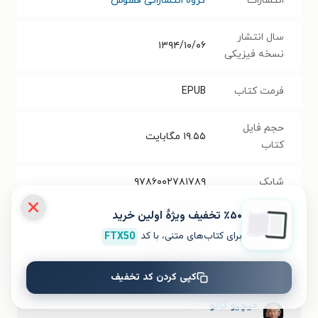
انتشارات
گروه انتشاراتی ققنوس
سال انتشار
۱۳۹۴/۱۰/۰۶
نسخه فیزیکی
فرمت کتاب
EPUB
حجم فایل
۱۹.۵۵
مگابایت
کتاب
شابک
۹۷۸۶۰۰۲۷۸۱۷۸۹
٪۵۰ تخفیف ویژۀ اولین خرید
تعداد صفحه‌ها
۴۷۲
صفحه
برای کتاب‌های متنی، با کد
FTX50
قیمت کتاب
۳۳۰۰۰۰
تومان
کپی کردن کد تخفیف
میچیو کاکو