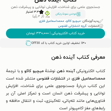
کتاب آینده ذهن
جستجوی علمی برای شناخت، افزایش توانایی و پیشرفت ذهن
۳.۳ امتیاز
خواندن نمونۀ رایگان
(از ۳ رأی)
پدیدآورندگان:
میچیو کاکو
،
محمداسماعیل فلزی
انتشارات:
گروه انتشاراتی ققنوس
خرید کتاب الکترونیکی
|
۳۳۰,۰۰۰
تومان
٪۳۰ تخفیف اولین خرید کتاب با کد
OFF30
معرفی کتاب آینده ذهن
کتاب الکترونیکی
آینده ذهن
نوشتۀ
میچیو کاکو
و با ترجمۀ
محمداسماعیل فلزی
در
انتشارات ققنوس
منتشر شده است
این کتاب دربارۀ جست‌وجوی علمی برای شناخت، افزایش
توانایی و پیشرفت ذهن انسان است و تمرکز اصلی آن بر
فناوری‌هایی مانند تله‌پاتی، تله‌کینزی، ثبت و انتقال حافظه و
رابط‌های مغز-کامپیوتر است