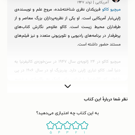
آمریکایی | تولد ۱۹۴۷
میچیو کاکو
فیزیکدان نظری شناخته‌شده، مروج علم و نویسنده‌ی
ژاپنی‌تبار آمریکایی است. او یکی از نظریه‌پردازان بزرگ معاصر و از
طرفداران محیط زیست است. کاکو علاوه‌بر نگارش کتاب‌های
پرطرفدار در برنامه‌های رادیویی و تلویزیونی متعدد و نیز فیلم‌های
مستند حضور داشته است.
میچیو کاکو در ۲۴ ژانویه‌ی سال ۱۹۴۷ در سن‌خوزه‌ی کالیفرنیا به
دنیا آمد. کاکو تباری ژاپنی دارد. پدربزرگ او در سال ۱۹۰۶ در پی
زلزله‌ای که کالیفرنیا را لرزاند، برای کمک به پاکسازی و ترمیم
خسارات زلزله به این سرزمین سفر کرده بود. پدر و مادر کاکو
همچون او در کالیفرنیا زاده شدند و از نسل دوم ژاپنی‌های مهاجر
نظر شما دربارهٔ این کتاب
به آمریکا بودند. خانواده‌ی کاکو اگرچه از توان مالی بالایی برخوردار
به این کتاب چه امتیازی می‌دهید؟
نبود، اما با حمایت‌هایش راه میچیوی نوجوان را برای پیشرفت
علمی باز کرد. میچیو از نوجوانی به فیزیک علاقه‌ای ویژه پیدا کرد و
وقتی شنید انیشتین بزرگ در تکمیل نظریه‌ی میدان یکپارچه‌ی خود
۵
۴
۳
۲
۱