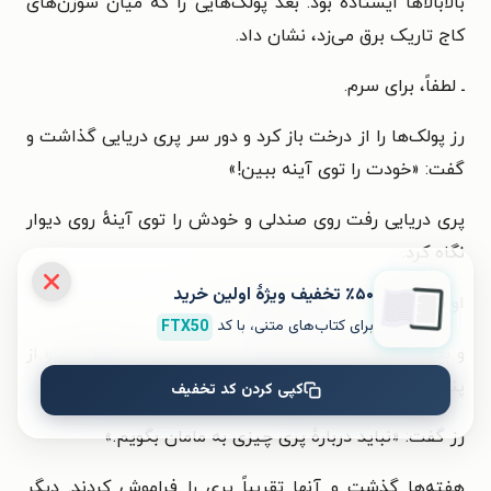
بالابالاها ایستاده بود. بعد پولک‌هایی را که میان سوزن‌های
کاج تاریک برق می‌زد، نشان داد.
ـ لطفاً، برای سرم.
رز پولک‌ها را از درخت باز کرد و دور سر پری دریایی گذاشت و
گفت: «خودت را توی آینه ببین!»
پری دریایی رفت روی صندلی و خودش را توی آینهٔ روی دیوار
نگاه کرد.
٪۵۰ تخفیف ویژۀ اولین خرید
او مؤدبانه گفت: «همین کافی است.»
برای کتاب‌های متنی، با کد
FTX50
و بعد مثل ماهی، تندی شیرجه زد، روی زمین برق‌برق زد و از
پنجره بیرون پرید و دور شد.
کپی کردن کد تخفیف
رز گفت: «نباید دربارهٔ پری چیزی به مامان بگویم.»
هفته‌ها گذشت و آنها تقریباً پری را فراموش کردند. دیگر