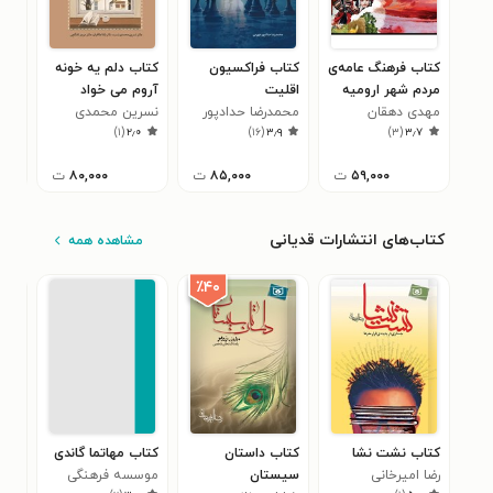
کتاب فرهنگ عامه‌ی
کتاب فراکسیون
کتاب دلم یه خونه
کتا
مردم شهر ارومیه
اقلیت
آروم می خواد
مذه
مهدی دهقان
(منیم خالقیم بئله
محمدرضا حدادپور
نسرین محمدی
محس
معا
)
۱
(
۲٫۰
)
۱۶
(
۳٫۹
)
۳
(
۳٫۷
یاشار)
جهرمی
نسب
مظا
۳۳۰)
۵۹,۰۰۰
ت
۸۵,۰۰۰
ت
۸۰,۰۰۰
ت
کتاب‌های انتشارات قدیانی
مشاهده همه
٪۴۰
کتاب نشت نشا
کتاب داستان
کتاب مهاتما گاندی
کتا
رضا امیرخانی
سیستان
موسسه فرهنگی
بیش