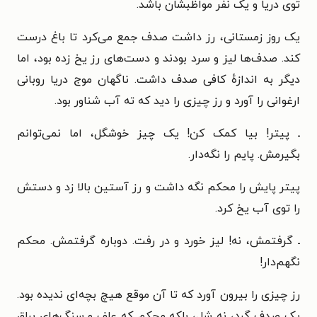
توی دریا و یک نفر مواظبشان باشد.
یک روز زمستانی، رز داشت صدف جمع می‌کرد تا باغ درست
کند. صدف‌ها لیز و سرد بودند و دست‌های رز یخ زده بود، اما
دیگر به اندازهٔ کافی صدف داشت. ناگهان موج دریا روبانی
ارغوانی را آورد و رز چیزی را دید که ته آب شناور بود.
ـ پیتر! بیا کمک کن! یک چیز خوشگل، اما نمی‌توانم
بگیرمش. پایم را نگه‌دار.
پیتر پایش را محکم نگه داشت و رز آستین بالا زد و دستش
را توی آب یخ کرد.
ـ گرفتمش، نه! لیز خورد و در رفت. دوباره گرفتمش. محکم
نگهم‌دار!
رز چیزی را بیرون آورد که تا آن موقع هیچ بچه‌ای ندیده بود.
یک صدف گرد، نه شل، بلکه محکم که علف و سنگ‌های براق