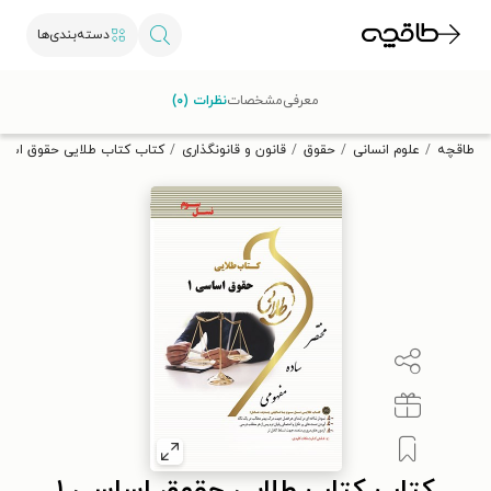
دسته‌بندی‌ها
با کد تخفیف OFF30 اولین کتاب الکترونیکی یا صوتی‌ات را با ۳۰٪
معرفی
مشخصات
نظرات (۰)
تخفیف از طاقچه دریافت کن.
طاقچه
علوم انسانی
حقوق
قانون و قانونگذاری
کتاب کتاب طلایی حقوق اساسی ۱ (نسل 