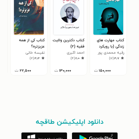
کتاب مهارت های
کتاب دکترین ولایت
کتاب کی از همه
کتا
زندگی (با رویکرد
فقیه (۲)
عزیزتره؟
مع
بالینی)
رقیه محمدی پور
احمد اکبری
نفیسه خانی
زین
۸
)
۳
(
۳٫۳
)
۴
(
۲٫۰
)
۱۲
(
۳٫۷
۱۵۰,۰۰۰
ت
۱۳۰,۰۰۰
ت
۲۲,۵۰۰
ت
دانلود اپلیکیشن طاقچه