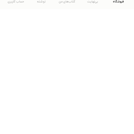
فروشگاه
بی‌نهایت
کتاب‌های من
نوشته
حساب کاربری
دانلود اپلیکیشن طاقچه
... موارد دیگر
مشاهدهٔ دیگر نسخه‌های طاقچه