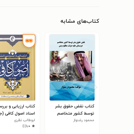
کتاب‌های مشابه
کتاب نقض حقوق بشر
کتاب ارزیابی و برر
توسط کشور متخاصم
اسناد اصول کافی (ج
محمود رشنواز
عربستان علیه دولت
دوم)
ابوطالب نظری
)
۱
(
۱٫۰
مظلوم یمن