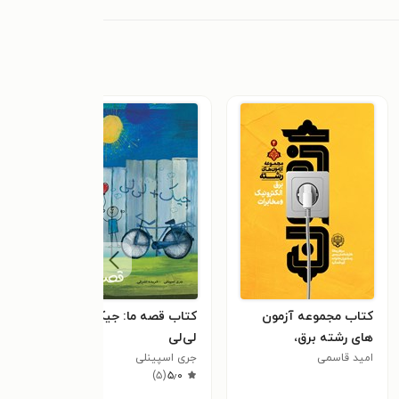
کتاب مجموعه آزمون
کتاب قصه ما: جیک و
کتا
های رشته برق،
لی‌لی
کودک
امید قاسمی
الکترونیک و مخابرات
جری اسپینلی
ایمان
)
۵
(
۵٫۰