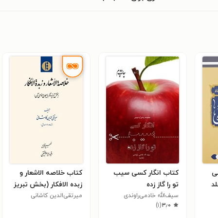
سی
کتاب انگار کسی سیب
کتاب خلاصه الاشعار ‌و
لد
تو را گاز زده
‌زبده الافکار (بخش تبریز
سیف‌الله خادمی‌راوندی
میرتقی‌الدین کاشانی
و آذربایجان و نواحی آن)
)
۱
(
۳٫۰