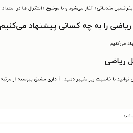
رانسيل مقدماتی» آغاز می‌شود و با موضوع «انتگرال ها در امتداد م
ریاضی را به چه کسانی پیشنهاد می‌کنیم
اد می‌کنیم.
ل ریاضی
وانيد با خاصيت زير تغيير
دهيد : f داری مشتق پيوسته از مرتبه n است كه n را ميتوان به اندازه كافی بزرگ
یاضی