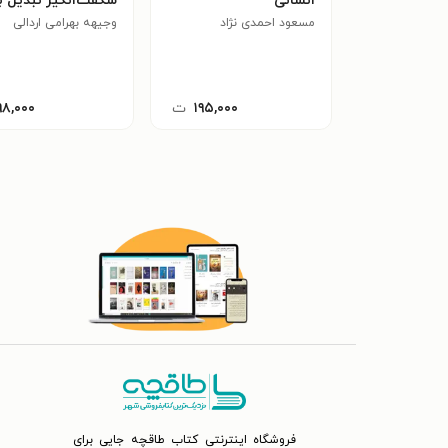
انسانی
شگفت‌انگیز تبدیل ب
مسعود احمدی نژاد
وجیهه بهرامی اردالی
نسلی خلاق و کارآمد
شوند؟
۱۹۵,۰۰۰
ت
۹۸,۰۰۰
فروشگاه اینترنتی کتاب طاقچه جایی برای