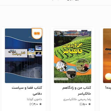
ده!
کتاب من و زادگاهم
کتاب فضا و سیاست
خالکیاسر
دفاعی
رضا رحیمی خالکیاسری
دامون کولتا
)
۲
(
۴٫۰
)
۱
(
۵٫۰