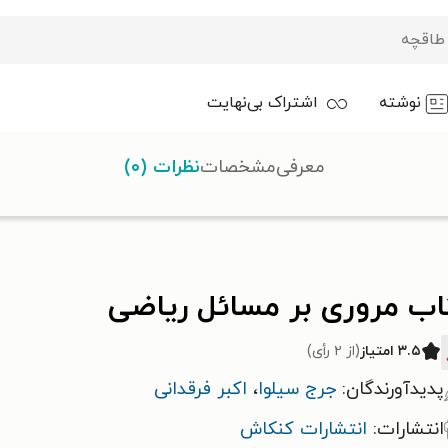
نوشته
اشتراک بی‌نهایت
معرفی
مشخصات
نظرات (۰)
اضی
اب مروری بر مسائل ریاضی
۳.۵ امتیاز
(از ۲ رأی)
پدیدآورندگان:
جرج سیلوا
،
اکبر فرقدانی
انتشارات:
انتشارات کنکاش