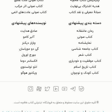
اپلیکیشن کتاب طاقچه
کتاب صوتی ملت عشق
هدیه اشتراک بی‌نهایت
کتاب صوتی اثر مرکب
مجلهٔ معرفی و نقد کتاب
کتاب صوتی عادت‌های اتمی
دسته بندی پیشنهادی
نویسنده‌های پیشنهادی
رمان عاشقانه
صادق هدایت
کتاب‌ صوتی
آلبر کامو
نمایشنامه
چارلز دیکنز
کتاب جامعه شناسی
گی دو موپاسان
کتاب شعر
جورج اورول
کتاب موفقیت و خودیاری
الکساندر دوما
کتاب تاریخ اسلام
لئو تولستوی
کتاب کودک و نوجوان
ویکتور هوگو
© کلیه حقوق این سایت محفوظ و متعلق به فروشگاه اینترنتی کتاب طاقچه است.