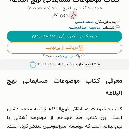
کتاب موضوعات مسابقاتی نهج البلاغه
مجموعه آشنایی با نهج‌البلاغه (جلد هجدهم)
بدون نظر
پدیدآورندگان:
محمد دشتی
انتشارات:
موسسه امیرالمومنین
خرید کتاب الکترونیکی
|
۸۵,۰۰۰
تومان
دریافت از بی‌نهایت
اشتراک
بی‌نهایت
چیست؟
٪۳۰ تخفیف اولین خرید کتاب با کد
OFF30
معرفی کتاب موضوعات مسابقاتی نهج
البلاغه
کتاب موضوعات مسابقاتی نهج‌البلاغه
نوشته
محمد دشتی
است. این کتاب جلد هجدهم از مجموعه آشنایی با
نهج‌البلاغه است که موسسه امیرالمومنین منتشر کرده است.