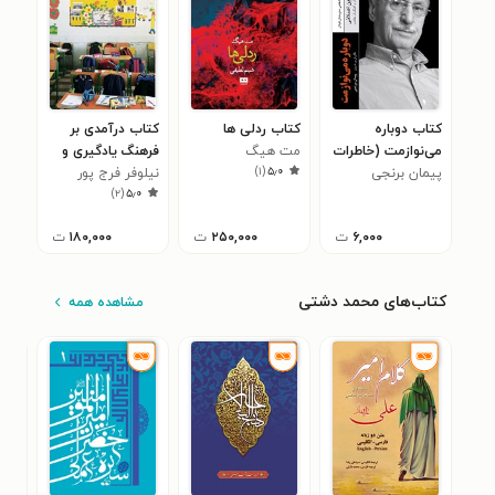
کتاب دوباره
کتاب ردلی ها
کتاب درآمدی بر
می‌نوازمت (خاطرات
مت هیگ
فرهنگ یادگیری و
)
۱
(
۵٫۰
پیمان برنجی
حسین اصلانی ۴)
آموزش
نیلوفر فرج پور
)
۲
(
۵٫۰
۶,۰۰۰
ت
۲۵۰,۰۰۰
ت
۱۸۰,۰۰۰
ت
کتاب‌های محمد دشتی
مشاهده همه