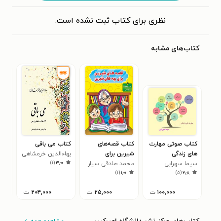
نظری برای کتاب ثبت نشده است.
کتاب‌های مشابه
کتاب صوتی مهارت
کتاب قصه‌های
کتاب می باقی
کتا
های زندگی
شیرین برای
بهاءالدین خرمشاهی
‌امت
)
۱
(
۳٫۰
سیما سهرابی
بچه‌های شیرین
محمد صادقی سیار
است
چیز
۰
)
۱
(
۱٫۰
)
۵
(
۲٫۸
(ویژه متولدین تیر)
بده (
۱۰۰,۰۰۰
ت
۲۵,۰۰۰
ت
۲۰۴,۰۰۰
ت