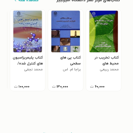
کتاب‌های مرکز نشر دانشگاه امیرکبیر
مشاهده همه
کتاب تخریب در
کتاب پی های
کتاب پلیمریزاسیون
کتا
محیط های
سطحی
های کنترل شده/
تبد
بیولوژیک
محمد ربیعی
براجا ام. اس
زنده
محمد نجفی
اوا
۶۰,۰۰۰
ت
۱۳۰,۰۰۰
ت
۱۰۰,۰۰۰
ت