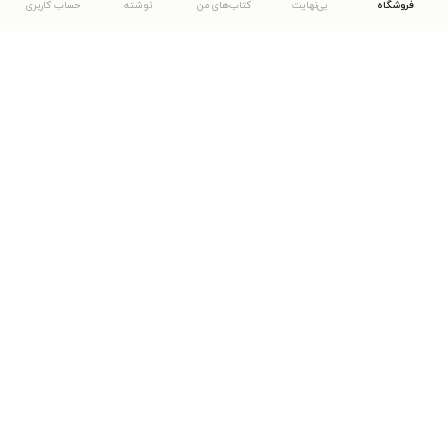
فروشگاه
بی‌نهایت
کتاب‌های من
نوشته
حساب کاربری
دانلود اپلیکیشن طاقچه
... موارد دیگر
مشاهدهٔ دیگر نسخه‌های طاقچه