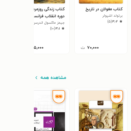
کتاب مغولان در تاریخ
کتاب زندگی روزمره در
کتاب
برتولد اشپولر
دوره انقلاب فرانسه
سعود
)
۵
(
۳٫۲
جیمز ماکسول اندرسن
علی 
٫۵
)
۱۰
(
۳٫۱
۷۰,۰۰۰
ت
۴۲۵,۰۰۰
ت
مشاهده همه