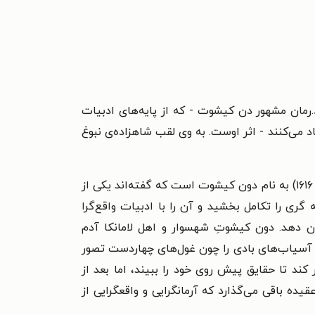
یشنامه‌نویس اسپانیایی بود.رمان مشهور دن کیشوت - که از پایه‌های ادبیات
اد می‌کنند - اثر اوست. به وی لقب شاهزاده‌ی نبوغ
یکی از دستاوردهای پرافتخار ادبیات اسپانیایی در عصر طلایی ادبیات این کشور، اثر هنری میگوئل سروانتس (۱۵۴۷ - ۱۶۱۶) به نام دون کیشوت است که گفته‌اند یکی از
ری را تکامل بخشید و آن را با ادبیات واقع‌گرا
 دهد. دون کیشوتِ شهسوار و اهل لامانکا آدم
ً آسیاب‌های بادی را چون غول‌های چهاردست تصور
 کند تا حقایق پیش روی خود را ببیند، اما بعد از
ده باقی می‌گذارد که آرمانگرایی و واقعگرایی از