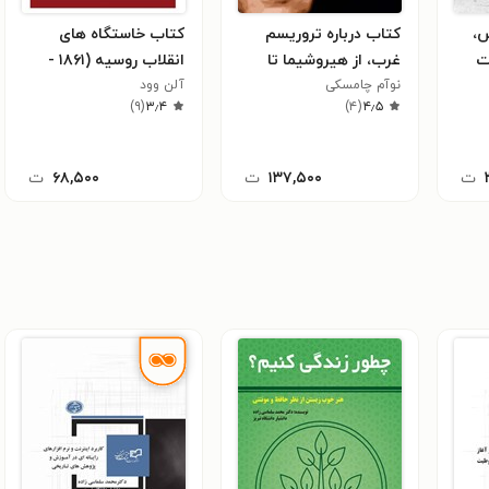
س،
کتاب درباره تروریسم
کتاب خاستگاه های
ت
غرب، از هیروشیما تا
انقلاب روسیه (۱۸۶۱ -
یجان
پهپادها
نوآم چامسکی
۱۹۱۷)
آلن وود
)
۹
(
۳٫۴
)
۴
(
۴٫۵
ت
۱۳۷,۵۰۰
ت
۶۸,۵۰۰
ت