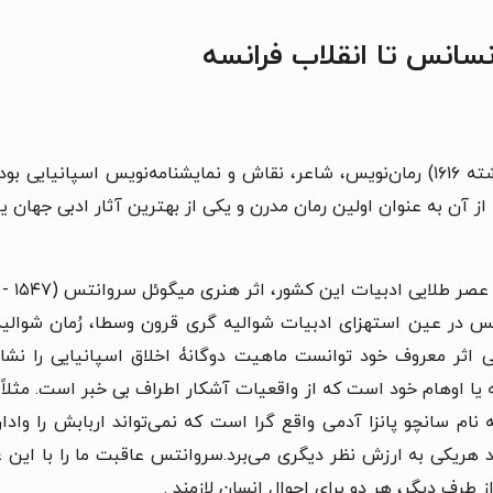
نسانس تا انقلاب فرانسه
دن میگل د سِروانتِس ساآودرا (زاده ۱۵۴۷ - درگذشته ۱۶۱۶) رمان‌نویس، شاعر، نقاش و نما
از آن به عنوان اولین رمان مدرن و یکی از بهترین آثار ادبی جهان ی
 در عین استهزای ادبیات شوالیه گری قرون وسطا، رُمان شوالیه گ
ثر معروف خود توانست ماهیت دوگانۀ اخلاق اسپانیایی را نشان
ه یا اوهام خود است که از واقعیات آشکار اطراف بی خبر است. مثلا
نام سانچو پانزا آدمی واقع گرا است که نمی‌تواند اربابش را وادار
د هریکی به ارزش نظر دیگری می‌برد.سروانتس عاقبت ما را با این عقی
رف دیگر، هر دو برای احوال انسان لازمند .