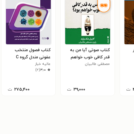
کتاب صوتی آیا من به
کتاب فصول منتخب
قدر کافی خوب خواهم
عفونی مندل گروه C
مصطفی طالبیان
بود؟ (خلاصه کتاب)
عالیه خباز
)
۲
(
۳٫۰
ت
۳۹,۰۰۰
ت
۲۷۵,۴۰۰
ت