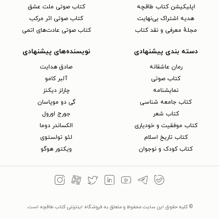
اپلیکیشن کتاب طاقچه
کتاب صوتی ملت عشق
هدیه اشتراک بی‌نهایت
کتاب صوتی اثر مرکب
مجلهٔ معرفی و نقد کتاب
کتاب صوتی عادت‌های اتمی
دسته بندی پیشنهادی
نویسنده‌های پیشنهادی
رمان عاشقانه
صادق هدایت
کتاب‌ صوتی
آلبر کامو
نمایشنامه
چارلز دیکنز
کتاب جامعه شناسی
گی دو موپاسان
کتاب شعر
جورج اورول
کتاب موفقیت و خودیاری
الکساندر دوما
کتاب تاریخ اسلام
لئو تولستوی
کتاب کودک و نوجوان
ویکتور هوگو
© کلیه حقوق این سایت محفوظ و متعلق به فروشگاه اینترنتی کتاب طاقچه است.