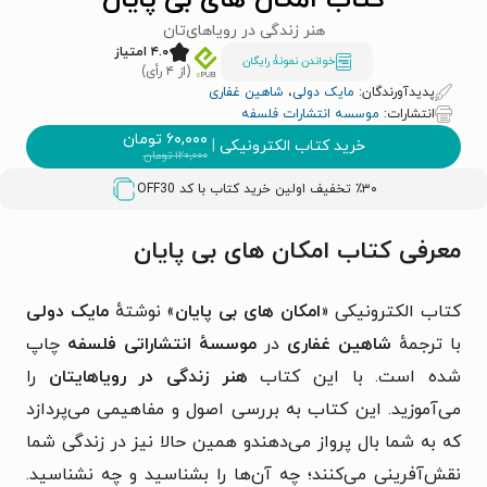
کتاب امکان های بی پایان
هنر‌ زندگی در‌ رویاهای‌تان
۴.۰ امتیاز
خواندن نمونۀ رایگان
(از ۴ رأی)
پدیدآورندگان:
مایک دولی
،
شاهین غفاری
انتشارات:
موسسه انتشارات فلسفه
۶۰,۰۰۰
تومان
خرید کتاب الکترونیکی
|
۱۲۰,۰۰۰
تومان
٪۳۰ تخفیف اولین خرید کتاب با کد
OFF30
معرفی کتاب امکان های بی پایان
کتاب الکترونیکی «
امکان های بی پایان
» نوشتهٔ
مایک دولی
با ترجمهٔ
شاهین غفاری
در
موسسهٔ انتشاراتی فلسفه
چاپ
شده است. با این کتاب
هنر‌ زندگی در‌ رویاهایتان
را
می‌آموزید. این کتاب به بررسی اصول و مفاهیمی می‌پردازد
که به شما بال پرواز می‌دهندو همین حالا نیز در زندگی شما
نقش‌آفرینی می‌کنند؛ چه آن‌ها را بشناسید و چه نشناسید.