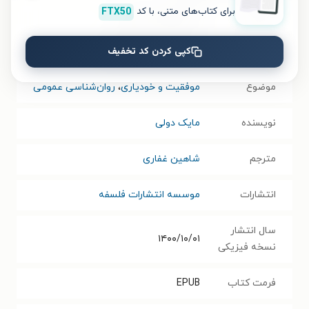
برای کتاب‌های متنی، با کد
FTX50
نام کتاب
امکان های بی پایان
کپی کردن کد تخفیف
عنوان دیگر
هنر‌ زندگی در‌ رویاهای‌تان
موضوع
موفقیت و خودیاری
،
روان‌شناسی عمومی
نویسنده
مایک دولی
مترجم
شاهین غفاری
انتشارات
موسسه انتشارات فلسفه
سال انتشار
۱۴۰۰/۱۰/۰۱
نسخه فیزیکی
فرمت کتاب
EPUB