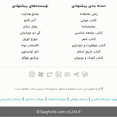
دسته بندی پیشنهادی
نویسنده‌های پیشنهادی
رمان عاشقانه
صادق هدایت
کتاب‌ صوتی
آلبر کامو
نمایشنامه
چارلز دیکنز
کتاب جامعه شناسی
گی دو موپاسان
کتاب شعر
جورج اورول
کتاب موفقیت و خودیاری
الکساندر دوما
کتاب تاریخ اسلام
لئو تولستوی
کتاب کودک و نوجوان
ویکتور هوگو
© کلیه حقوق این سایت محفوظ و متعلق به فروشگاه اینترنتی کتاب طاقچه است.
|
|
|
|
ورود و ثبت‌نام ناشران
ثبت‌نام مؤلفان
شرایط استفاده
سوالات متداول
ارتباط با پشتیبانی
©Taaghche.com
v
3.243.9