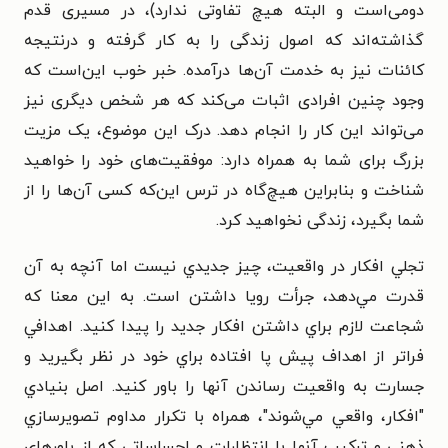
دومی‌است و البته هیچ تفاوتی ندارد)، در مسیری قدم
گذاشته‌اند که اصول زندگی را به کار گرفته و درنتیجه
کائنات نیز به خدمت آن‌ها درآمده. خبر خوب این‌است که
وجود چنین افرادی اثبات می‌کند که هر شخص دیگری نیز
می‌تواند این کار را انجام دهد. درک این موضوع، یک مزیت
بزرگ برای شما به همراه دارد: موفقیت‌های خود را خواهید
شناخت و بنابراین هیچ‌گاه در ترس این‌که کسی آن‌ها را از
شما بگیرد، زندگی نخواهید کرد.
تجلي افكار در واقعيت، چيز جديدي نيست اما آنچه به آن
قدرت مي‌دهد، جرأت رويا داشتن است. به اين معنا كه
شجاعت لازم براي داشتن افكار جديد را پيدا كنيد. اهدافي
فراتر از اهداف پيش پا افتاده براي خود در نظر بگيريد و
جسارت به واقعيت رساندن آنها را باور كنيد. اصل بنيادي
"افكار، واقعي مي‌شوند"، همراه با تكرار مداوم تصويرسازي
ذهني و تركيب آنها با انتظارات و احساساتي كه از باورهاي