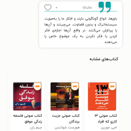
ماندانا
۰
باورها، انواع گوناگونی دارند و افکار ما را به‌صورت
سیستماتیک و بدون قضاوت، می‌چینند و آن‌ها
را پردازش می‌کنند. در واقع آن‌ها اجازه‌ی فکر
کردن یا فکر نکردن به یک موضوع خاص را
می‌دهند.
کتاب‌های مشابه
کتاب صوتی ۱۳
کتاب صوتی مزیت
کتاب صوتی فلسفه
کتا
کاری که افراد
برندگان
زندگی موفق
دیپ
۱
امی مورین
هوشمند انجام نمی‌
هورست شولتس
جیم ران