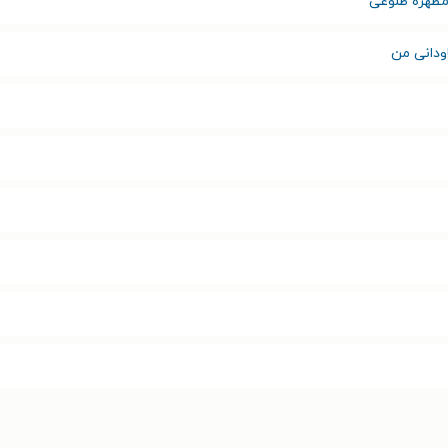
طهره طلوعی
دانی من