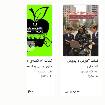
کتاب آموزش و پرورش
کتاب ۱۰۱ نکته‌ی مهم
کتاب
تطبیقی
برای زیبایی و تناسب
بختیا
٫۰
روح الله موسوی
اندام
باب باستین
)
۱
(
۲٫۰
)
۱
(
۵٫۰
۱۲۰,۰۰۰
ت
۵۰,۴۰۰
ت