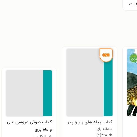
ت
کتاب پیله های ریز و پیز
کتاب صوتی عروسی علی‌
سمانه بای
و ماه‌ پری
)
۴
(
۴٫۸
شهلا کلبعلی