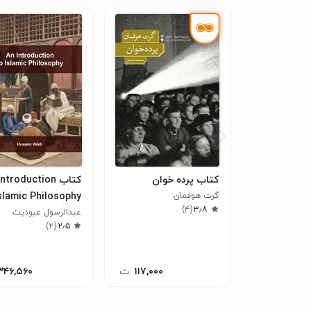
کتاب پرده خوان
کتاب ntroduction
گرت هوفمان
slamic Philosophy
)
۴
(
۳٫۸
عبدالرسول عبودیت
)
۲
(
۲٫۵
۱۱۷,۰۰۰
ت
۳۴۶,۵۶۰