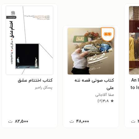
An I
کتاب صوتی قصه ننه
کتاب اختتام عشق
to I
علی
پسکل رامبر
صفا آقاجانی
)
۱۹
(
۴٫۸
ت
۴۸,۰۰۰
ت
۸۲,۵۰۰
ت