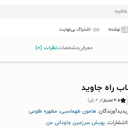
نوشته
اشتراک بی‌نهایت
معرفی
مشخصات
نظرات (۰)
د
ب راه جاوید
۴.۵ امتیاز
(از ۴ رأی)
پدیدآورندگان:
هامون طهماسبی
،
مطهره طلوعی
انتشارات:
پویش سرزمین جاودانی من