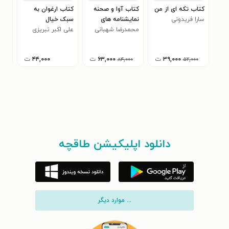
کتاب تکه ای از من
کتاب آوا و صحنه
کتاب ارغوان به
کتا
سارا فریدونی
نمایشنامه های
سبک خیال
در 
محمدرضا شهبانی
رادیویی، صحنه ای
علی اکبر تبریزی
(جل
محم
نوری
فینی
۳۹,۰۰۰
ت
۶۳,۰۰۰
ت
۴۴,۰۰۰
ت
۸۴,۰۰۰
۵۲,۰۰۰
دانلود اپلیکیشن طاقچه
... موارد دیگر