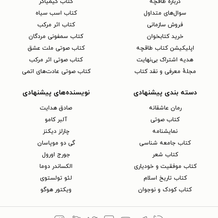
دربارهٔ طاقچه
کتاب کیمیاگر
سوال‌های متداول
کتاب اسب سیاه
فروش سازمانی
کتاب اثر مرکب
خرید کتابخوان
کتاب سمفونی مردگان
اپلیکیشن کتاب طاقچه
کتاب صوتی ملت عشق
هدیه اشتراک بی‌نهایت
کتاب صوتی اثر مرکب
مجلهٔ معرفی و نقد کتاب
کتاب صوتی عادت‌های اتمی
دسته بندی پیشنهادی
نویسنده‌های پیشنهادی
رمان عاشقانه
صادق هدایت
کتاب‌ صوتی
آلبر کامو
نمایشنامه
چارلز دیکنز
کتاب جامعه شناسی
گی دو موپاسان
کتاب شعر
جورج اورول
کتاب موفقیت و خودیاری
الکساندر دوما
کتاب تاریخ اسلام
لئو تولستوی
کتاب کودک و نوجوان
ویکتور هوگو