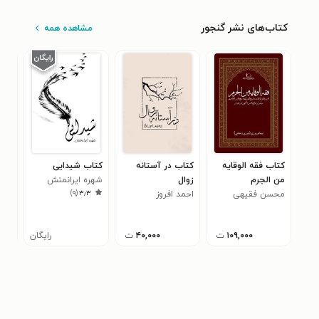
کتاب‌های نشر گنجور
مشاهده همه
کتاب فقه الوقایه
کتاب در آستانه
کتاب شیدایی
کتا
من الجرم
زوال
شهره ایرانمنش
چله
)
۹
(
۳٫۳
محسن فقیهی
احمد افروز
حس
۰
۱۰۹,۰۰۰
ت
۴۰,۰۰۰
ت
رایگان