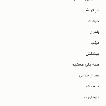
تارِ فروشی
خیالات
بلمران
مرکَب
پیشکش
همه یکی هستیم
بعد از جدایی
حیف شد
دل‌های یخی