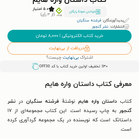
کتاب داستان واره هایم
۵.۰ امتیاز
خواندن نمونۀ رایگان
(از ۳ رأی)
پدیدآورندگان:
فرشته سنگیان
انتشارات:
نشر گنجور
خرید کتاب الکترونیکی
|
۸,۰۰۰
تومان
دریافت از بی‌نهایت
اشتراک
بی‌نهایت
چیست؟
٪۳۰ تخفیف اولین خرید کتاب با کد
OFF30
معرفی کتاب داستان واره هایم
کتاب
داستان واره هایم
نوشتهٔ
فرشته سنگیان
در
نشر
گنجور
به چاپ رسیده است.
این کتاب مجموعه‌ای از ۱۷
داستانک است که نویسنده در یک مجموعه گردآوری کرده
است.