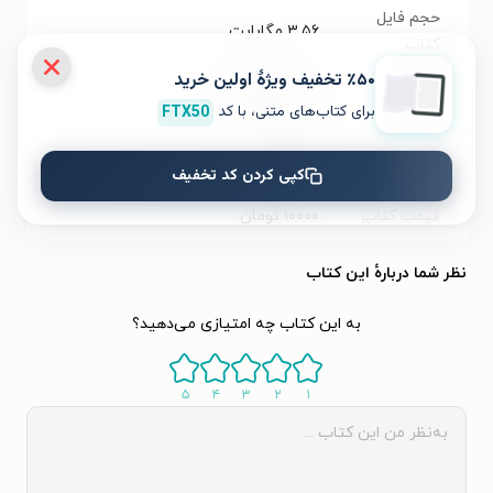
حجم فایل
۳.۵۶
مگابایت
کتاب
٪۵۰ تخفیف ویژۀ اولین خرید
شابک
۹۷۸۶۲۲۷۶۲۱۶۰۰
برای کتاب‌های متنی، با کد
FTX50
تعداد صفحه‌ها
۱۰۸
صفحه
کپی کردن کد تخفیف
قیمت کتاب
۱۰۰۰۰
تومان
نظر شما دربارهٔ این کتاب
به این کتاب چه امتیازی می‌دهید؟
۵
۴
۳
۲
۱