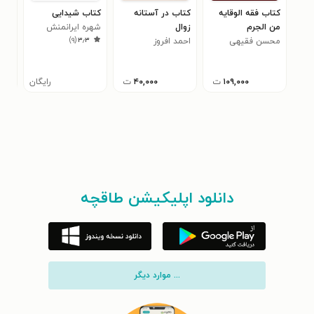
کتاب فقه الوقایه
کتاب در آستانه
کتاب شیدایی
کتا
من الجرم
زوال
شهره ایرانمنش
چله
)
۹
(
۳٫۳
محسن فقیهی
احمد افروز
حس
۰
۱۰۹,۰۰۰
ت
۴۰,۰۰۰
ت
رایگان
دانلود اپلیکیشن طاقچه
... موارد دیگر