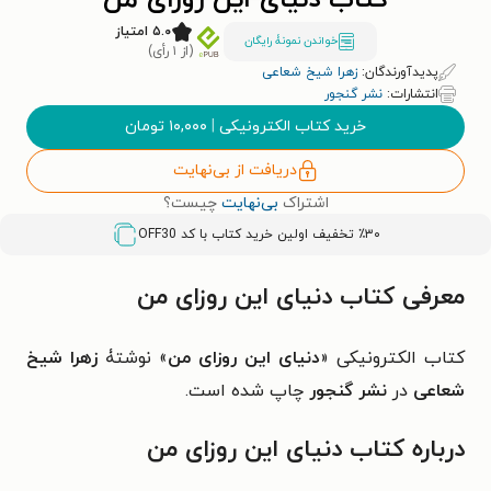
کتاب دنیای این روزای من
۵.۰ امتیاز
خواندن نمونۀ رایگان
(از ۱ رأی)
پدیدآورندگان:
زهرا شیخ شعاعی
انتشارات:
نشر گنجور
خرید کتاب الکترونیکی
|
۱۰,۰۰۰
تومان
دریافت از بی‌نهایت
اشتراک
بی‌نهایت
چیست؟
٪۳۰ تخفیف اولین خرید کتاب با کد
OFF30
معرفی کتاب دنیای این روزای من
کتاب الکترونیکی «
دنیای این روزای من
» نوشتۀ
زهرا شیخ
شعاعی
در
نشر گنجور
چاپ شده است.
درباره کتاب دنیای این روزای من