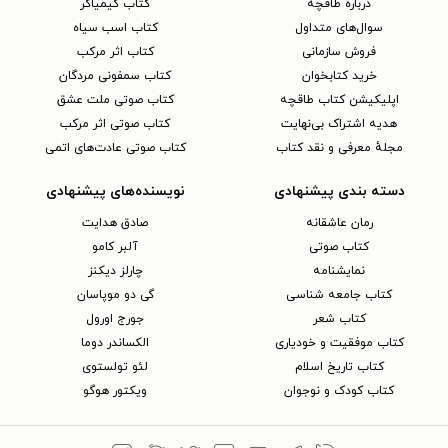
دربارهٔ طاقچه
کتاب کیمیاگر
سوال‌های متداول
کتاب اسب سیاه
فروش سازمانی
کتاب اثر مرکب
خرید کتابخوان
کتاب سمفونی مردگان
اپلیکیشن کتاب طاقچه
کتاب صوتی ملت عشق
هدیه اشتراک بی‌نهایت
کتاب صوتی اثر مرکب
مجلهٔ معرفی و نقد کتاب
کتاب صوتی عادت‌های اتمی
دسته بندی پیشنهادی
نویسنده‌های پیشنهادی
رمان عاشقانه
صادق هدایت
کتاب‌ صوتی
آلبر کامو
نمایشنامه
چارلز دیکنز
کتاب جامعه شناسی
گی دو موپاسان
کتاب شعر
جورج اورول
کتاب موفقیت و خودیاری
الکساندر دوما
کتاب تاریخ اسلام
لئو تولستوی
کتاب کودک و نوجوان
ویکتور هوگو