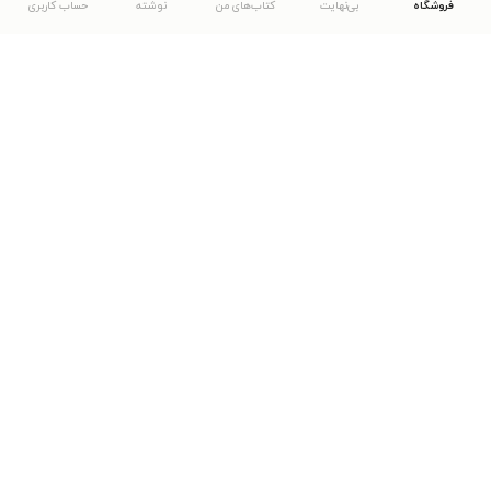
فروشگاه
بی‌نهایت
کتاب‌های من
نوشته
حساب کاربری
دانلود اپلیکیشن طاقچه
... موارد دیگر
مشاهدهٔ دیگر نسخه‌های طاقچه