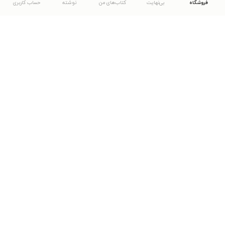
فروشگاه
بی‌نهایت
کتاب‌های من
نوشته
حساب کاربری
دانلود اپلیکیشن طاقچه
... موارد دیگر
مشاهدهٔ دیگر نسخه‌های طاقچه