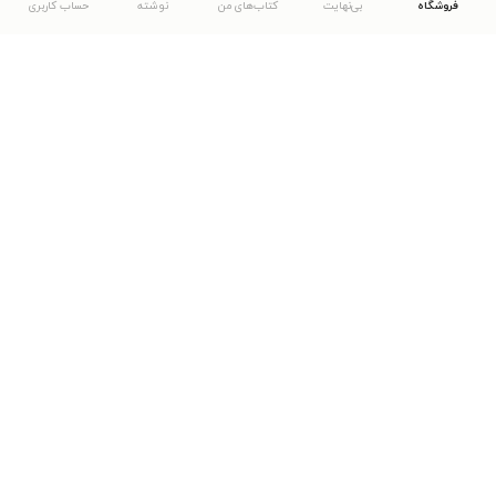
فروشگاه
بی‌نهایت
کتاب‌های من
نوشته
حساب کاربری
دانلود اپلیکیشن طاقچه
... موارد دیگر
مشاهدهٔ دیگر نسخه‌های طاقچه