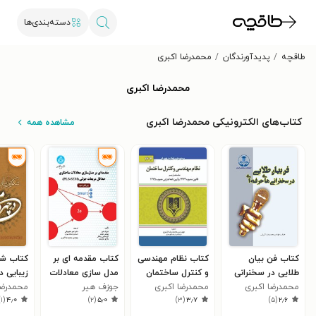
دسته‌بندی‌ها
طاقچه
پدیدآورندگان
محمدرضا اکبری
محمدرضا اکبری
کتاب‌های الکترونیکی محمدرضا اکبری
مشاهده همه
کتاب فن بیان
کتاب نظام مهندسی
کتاب مقدمه ای بر
کتاب شک
طلایی در سخنرانی
و کنترل ساختمان
مدل سازی معادلات
زیبایی د
های حرفه ای
محمدرضا اکبری
(۱۴۰۳)
محمدرضا اکبری
جوزف هیر
ساختاری حداقل
مردان
محمدرضا
)
۱
(
۴٫۰
)
۲
(
۵٫۰
)
۳
(
۳٫۷
)
۵
(
۲٫۶
مربعات جزئی (PLS-
SEM)