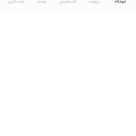
فروشگاه
بی‌نهایت
کتاب‌های من
نوشته
حساب کاربری
دانلود اپلیکیشن طاقچه
... موارد دیگر
مشاهدهٔ دیگر نسخه‌های طاقچه