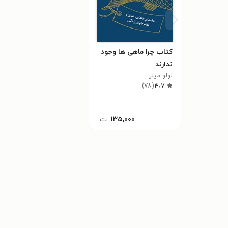
کتاب چرا ماهی ها وجود
ندارند
لولو میلر
)
۷۸
(
۳٫۷
۱۳۵,۰۰۰
ت