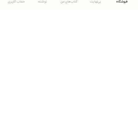
فروشگاه
بی‌نهایت
کتاب‌های من
نوشته
حساب کاربری
دانلود اپلیکیشن طاقچه
... موارد دیگر
مشاهدهٔ دیگر نسخه‌های طاقچه