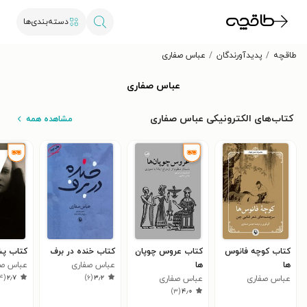
دسته‌بندی‌ها
طاقچه
پدیدآورندگان
عباس صفاری
عباس صفاری
کتاب‌های الکترونیکی عباس صفاری
مشاهده همه
کتاب کوچه فانوس
کتاب عروس چوپان
کتاب خنده در برف
کتاب پش
ها
ها
عباس صفاری
عباس صف
۱۴
(
۲٫۷
)
۶
(
۳٫۲
عباس صفاری
عباس صفاری
)
۳
(
۴٫۰