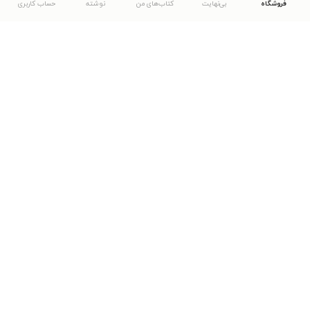
فروشگاه
بی‌نهایت
کتاب‌های من
نوشته
حساب کاربری
دانلود اپلیکیشن طاقچه
... موارد دیگر
مشاهدهٔ دیگر نسخه‌های طاقچه