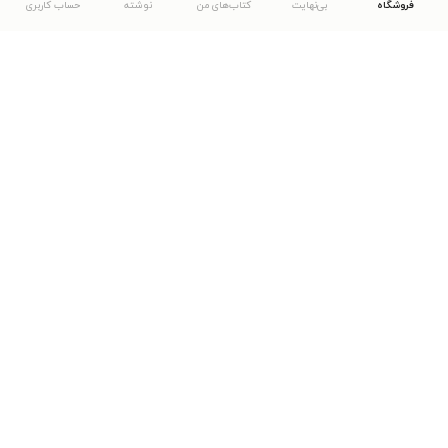
فروشگاه
بی‌نهایت
کتاب‌های من
نوشته
حساب کاربری
دانلود اپلیکیشن طاقچه
... موارد دیگر
مشاهدهٔ دیگر نسخه‌های طاقچه