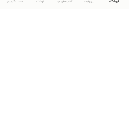
فروشگاه
بی‌نهایت
کتاب‌های من
نوشته
حساب کاربری
دانلود اپلیکیشن طاقچه
... موارد دیگر
مشاهدهٔ دیگر نسخه‌های طاقچه